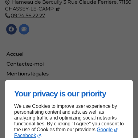
Hameau de Bercully
3 Rue Claude Ferrière,
71150
CHASSEY-LE-CAMP
09 74 56 22 27
Accueil
Contactez-moi
Mentions légales
Plan du site
Your privacy is our priority
We use Cookies to improve user experience by
Haut de page
personalising content and ads, as well as
analyzing traffic and optimizing social networks
functionalities. By clicking "I Agree" you consent to
the use of Cookies from our providers
Google
Facebook
.