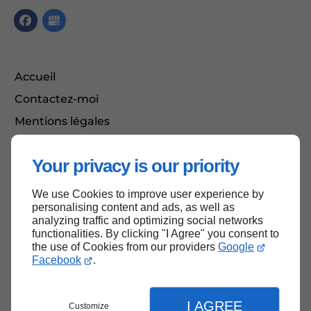
Accueil
Contactez-moi
Mentions légales
Plan du site
Your privacy is our priority
We use Cookies to improve user experience by
Haut de page
personalising content and ads, as well as
analyzing traffic and optimizing social networks
functionalities. By clicking "I Agree" you consent to
the use of Cookies from our providers
Google
Facebook
.
I AGREE
Customize