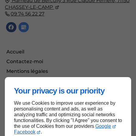
Hameau de Bercully
3 Rue Claude Ferrière,
71150
CHASSEY-LE-CAMP
09 74 56 22 27
Accueil
Contactez-moi
Mentions légales
Plan du site
Your privacy is our priority
We use Cookies to improve user experience by
Haut de page
personalising content and ads, as well as
analyzing traffic and optimizing social networks
functionalities. By clicking "I Agree" you consent to
the use of Cookies from our providers
Google
Facebook
.