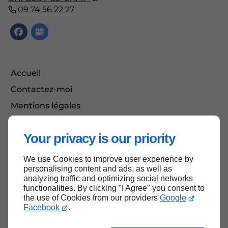
09 74 56 22 27
Accueil
Contactez-moi
Mentions légales
Plan du site
Your privacy is our priority
We use Cookies to improve user experience by
Haut de page
personalising content and ads, as well as
analyzing traffic and optimizing social networks
functionalities. By clicking "I Agree" you consent to
the use of Cookies from our providers
Google
Facebook
.